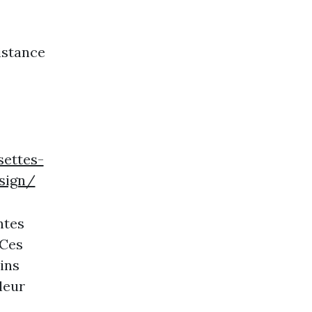
istance
ettes-
sign/
ntes
 Ces
ins
leur