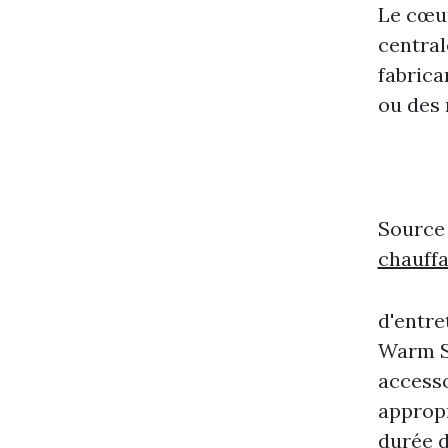
Le cœur
central
fabrica
ou des 
Source
chauff
d'entre
Warm St
accesso
appropr
durée d